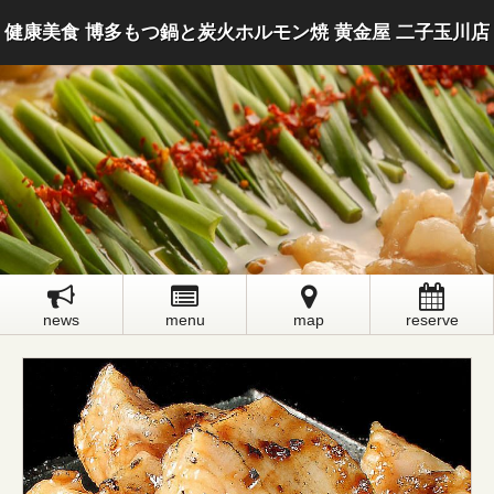
健康美食 博多もつ鍋と炭火ホルモン焼 黄金屋 二子玉川店
news
menu
map
reserve