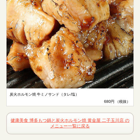
炭火ホルモン焼 牛ミノサンド（タレ/塩）
680円 （税抜）
健康美食 博多もつ鍋と炭火ホルモン焼 黄金屋 二子玉川店 の
メニュー一覧に戻る