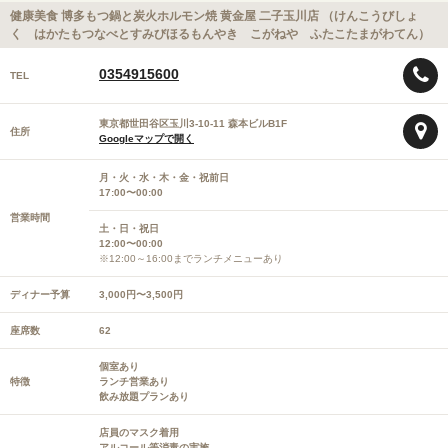
健康美食 博多もつ鍋と炭火ホルモン焼 黄金屋 二子玉川店 （けんこうびしょ
く はかたもつなべとすみびほるもんやき こがねや ふたこたまがわてん）
0354915600
TEL
東京都世田谷区玉川3-10-11 森本ビルB1F
住所
Googleマップで開く
月・火・水・木・金・祝前日
17:00〜00:00
営業時間
土・日・祝日
12:00〜00:00
※12:00～16:00までランチメニューあり
ディナー予算
3,000円〜3,500円
座席数
62
個室あり
特徴
ランチ営業あり
飲み放題プランあり
店員のマスク着用
アルコール等消毒の実施