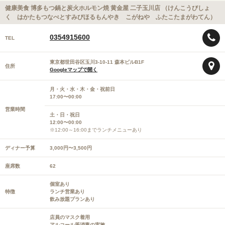
健康美食 博多もつ鍋と炭火ホルモン焼 黄金屋 二子玉川店 （けんこうびしょ
く はかたもつなべとすみびほるもんやき こがねや ふたこたまがわてん）
0354915600
TEL
東京都世田谷区玉川3-10-11 森本ビルB1F
住所
Googleマップで開く
月・火・水・木・金・祝前日
17:00〜00:00
営業時間
土・日・祝日
12:00〜00:00
※12:00～16:00までランチメニューあり
ディナー予算
3,000円〜3,500円
座席数
62
個室あり
特徴
ランチ営業あり
飲み放題プランあり
店員のマスク着用
アルコール等消毒の実施