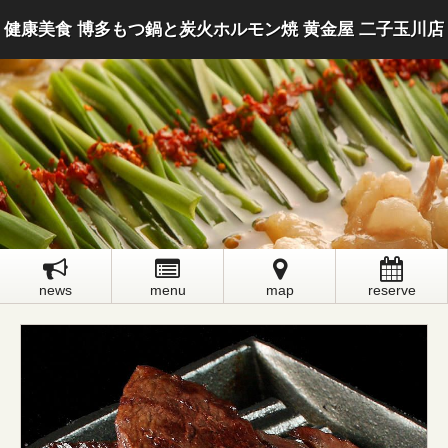
健康美食 博多もつ鍋と炭火ホルモン焼 黄金屋 二子玉川店
news
menu
map
reserve