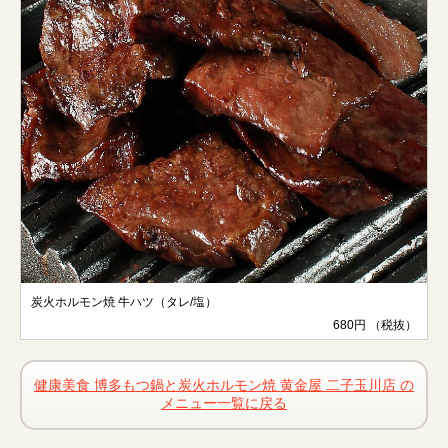
炭火ホルモン焼 牛ハツ（タレ/塩）
680円 （税抜）
健康美食 博多もつ鍋と炭火ホルモン焼 黄金屋 二子玉川店 の
メニュー一覧に戻る